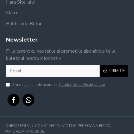
Hara Site-ului
Marci
Politica de Retur
Newsletter
Fii la curent cu noutățile și promoțiile abonându-te la
buletinul nostru informativ
TRIMITE
Am citit şi sunt de acord cu
Politică de confidențialitate
IONESCU SILVIU-CONSTANTIN-VICTOR PERSOANA FIZICA
AUTORIZATA ©
2026,