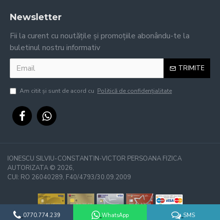
Newsletter
Fii la curent cu noutățile și promoțiile abonându-te la
buletinul nostru informativ
TRIMITE
Am citit şi sunt de acord cu
Politică de confidențialitate
IONESCU SILVIU-CONSTANTIN-VICTOR PERSOANA FIZICA
AUTORIZATA ©
2026,
CUI: RO 26040289, F40/4793/30.09.2009
0770.774.239
WhatsApp
SMS