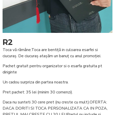
R2
Toca vă rămâne.Toca are bentiță in culoarea esarfei si
ciucuraș. De ciucuraș atașăm un banuț cu anul promoției.
Pachet gratuit pentru organizator si o esarfa gratuita pt
diriginte
Un cadou surpriza din partea noastra.
Pret pachet: 35 lei (minim 30 comenzi).
Daca nu sunteti 30 cere pret (nu creste cu mult).OFERTA:
DACA DORITI SI TOCA PERSONALIZATA CA IN POZA,
PRETUL MAI CRESTE CU 20 LEI !Pretul nu include si