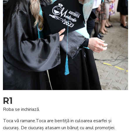
R1
Roba se inchiriază.
Toca vă ramane.Toca are bentiță in culoarea esarfei și
ciucuraș. De ciucuraș atasam un bănuț cu anul promoției.