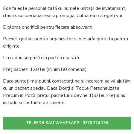
Esarfa este personalizată cu numele unitații de invațamant,
clasa sau specializarea si promoția. Culoarea o alegeți voi.
Diplomă onorifică pentru fiecare absolvent.
Pachet gratuit pentru organizator si o esarfa gratuita pentru
diriginte.
Un cadou surpriză din partea noastră.
Preț pachet: 120 lei (minim 80 comenzi).
Daca sunteți mai puțini, contactați-ne si incercam sa vă ajutăm
cu un pachet special. Daca Doriți si Tocile Personalizate
Precum in Poză, prețul pachetului devine 150 lei. Prețul nu
include si costurile de curierat.
TELEFON SAU WHATSAPP : 0770.774.239